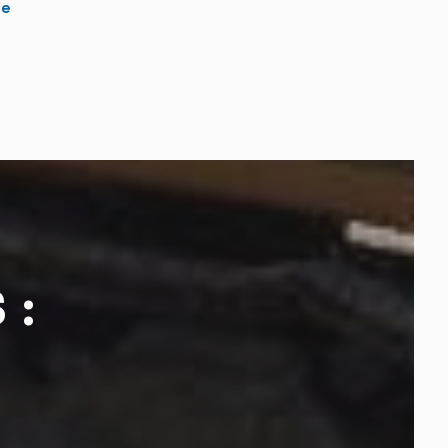
re
 :