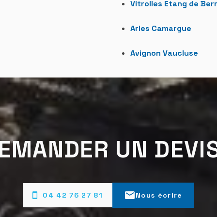
Vitrolles Etang de Ber
Arles Camargue
Avignon Vaucluse
EMANDER UN DEVIS
mail
04 42 76 27 81
Nous écrire