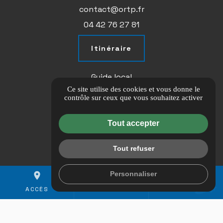
contact@ortp.fr
04 42 76 27 81
Itinéraire
Guide local
Ce site utilise des cookies et vous donne le
Informations complémentaires
contrôle sur ceux que vous souhaitez activer
Mentions légales
Politique de confidentialité
Tout accepter
Flux RSS
Tout refuser
Gestion des cookies
Personnaliser
place
mail
call
ACCÈS
CONTACT & DEVIS
04 42 76 27 81