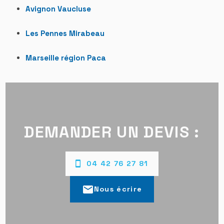
Avignon Vaucluse
Les Pennes Mirabeau
Marseille région Paca
DEMANDER UN DEVIS :
04 42 76 27 81
mail
Nous écrire