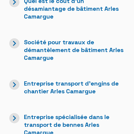
navigate_next
Quel est le coût d'un
désamiantage de bâtiment Arles
Camargue
navigate_next
Société pour travaux de
démantèlement de bâtiment Arles
Camargue
navigate_next
Entreprise transport d'engins de
chantier Arles Camargue
navigate_next
Entreprise spécialisée dans le
transport de bennes Arles
Camargue