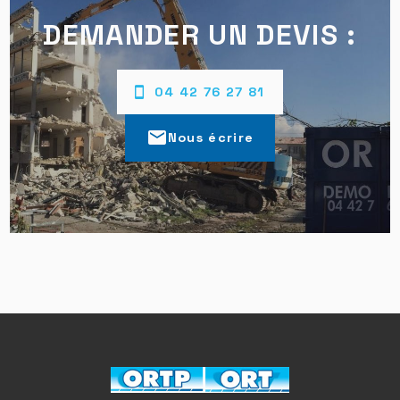
DEMANDER UN DEVIS :
04 42 76 27 81
mail
Nous écrire