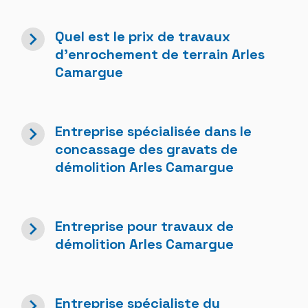
navigate_next
Quel est le prix de travaux
d'enrochement de terrain Arles
Camargue
navigate_next
Entreprise spécialisée dans le
concassage des gravats de
démolition Arles Camargue
navigate_next
Entreprise pour travaux de
démolition Arles Camargue
navigate_next
Entreprise spécialiste du