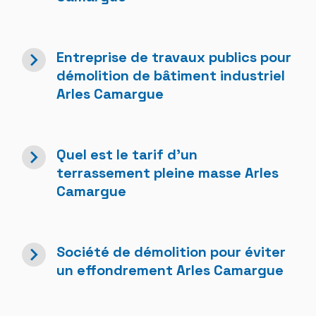
navigate_next
Entreprise de travaux publics pour
démolition de bâtiment industriel
Arles Camargue
navigate_next
Quel est le tarif d'un
terrassement pleine masse Arles
Camargue
navigate_next
Société de démolition pour éviter
un effondrement Arles Camargue