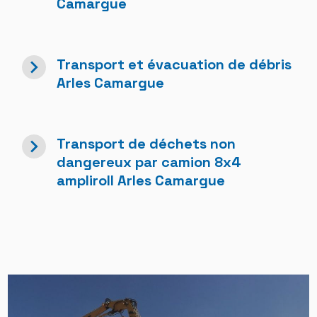
Camargue
navigate_next
Transport et évacuation de débris
Arles Camargue
navigate_next
Transport de déchets non
dangereux par camion 8x4
ampliroll Arles Camargue